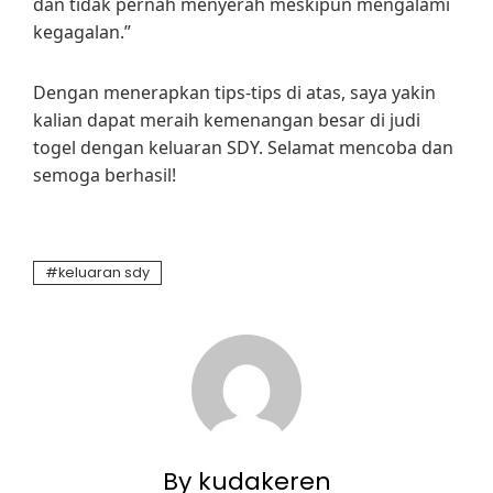
dan tidak pernah menyerah meskipun mengalami
kegagalan.”
Dengan menerapkan tips-tips di atas, saya yakin
kalian dapat meraih kemenangan besar di judi
togel dengan keluaran SDY. Selamat mencoba dan
semoga berhasil!
keluaran sdy
By kudakeren