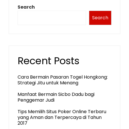
Search
Search
Recent Posts
Cara Bermain Pasaran Togel Hongkong:
Strategi Jitu untuk Menang
Manfaat Bermain Sicbo Dadu bagi
Penggemar Judi
Tips Memilih Situs Poker Online Terbaru
yang Aman dan Terpercaya di Tahun
2017