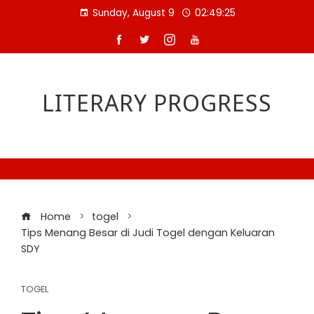
Skip
Sunday, August 9
02:49:25
to
content
LITERARY PROGRESS
Home
togel
Tips Menang Besar di Judi Togel dengan Keluaran
SDY
TOGEL