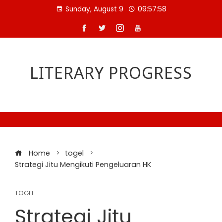
Skip
Sunday, August 9
09:57:58
to
content
LITERARY PROGRESS
Home
togel
Strategi Jitu Mengikuti Pengeluaran HK
TOGEL
Strategi Jitu