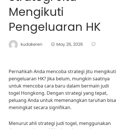
Mengikuti
Pengeluaran HK
kudakeren
May 26, 2026
Pernahkah Anda mencoba strategi jitu mengikuti
pengeluaran HK? Jika belum, mungkin saatnya
untuk mencoba cara baru dalam bermain judi
togel Hongkong. Dengan strategi yang tepat,
peluang Anda untuk memenangkan taruhan bisa
meningkat secara signifikan.
Menurut ahli strategi judi togel, menggunakan