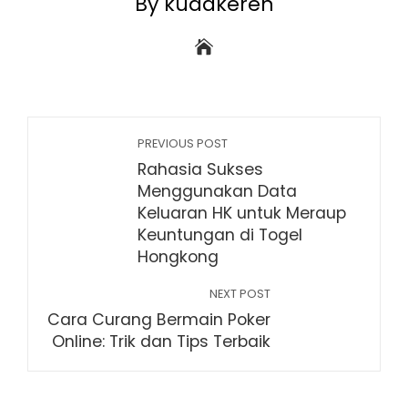
By kudakeren
PREVIOUS POST
Rahasia Sukses
Menggunakan Data
Keluaran HK untuk Meraup
Keuntungan di Togel
Hongkong
NEXT POST
Cara Curang Bermain Poker
Online: Trik dan Tips Terbaik