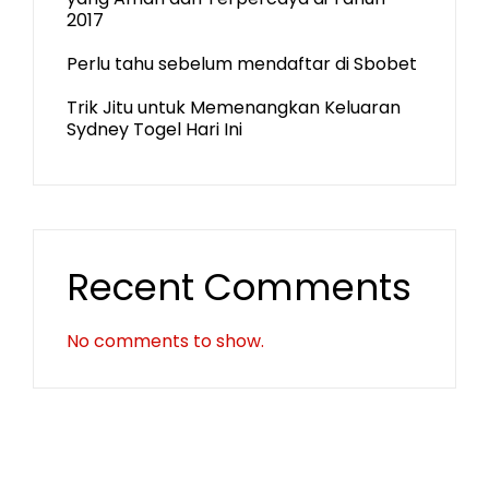
2017
Perlu tahu sebelum mendaftar di Sbobet
Trik Jitu untuk Memenangkan Keluaran
Sydney Togel Hari Ini
Recent Comments
No comments to show.