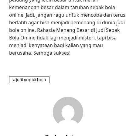
kemenangan besar dalam taruhan sepak bola
online. Jadi, jangan ragu untuk mencoba dan terus
berlatih agar bisa menjadi pemenang di dunia judi
bola online. Rahasia Menang Besar di Judi Sepak
Bola Online tidak lagi menjadi misteri, tapi bisa
menjadi kenyataan bagi kalian yang mau
berusaha. Semoga sukses!
judi sepak bola