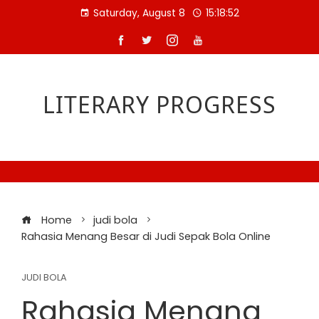
Skip
Saturday, August 8
15:18:52
to
content
LITERARY PROGRESS
Home
judi bola
Rahasia Menang Besar di Judi Sepak Bola Online
JUDI BOLA
Rahasia Menang