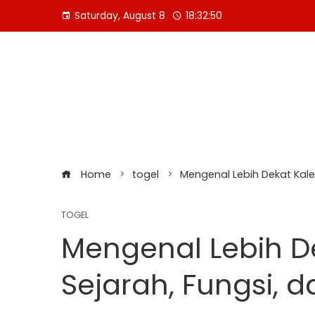
Skip
Saturday, August 8
18:32:50
to
content
Home
togel
Mengenal Lebih Dekat Kale
TOGEL
Mengenal Lebih De
Sejarah, Fungsi,