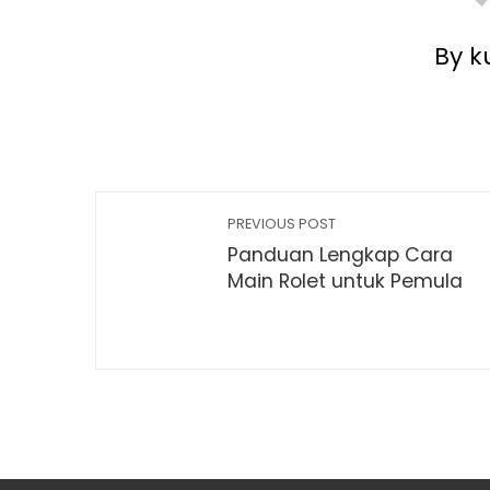
By k
PREVIOUS POST
Panduan Lengkap Cara
Main Rolet untuk Pemula