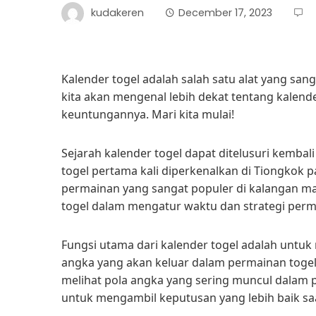
kudakeren
December 17, 2023
Kalender togel adalah salah satu alat yang sang
kita akan mengenal lebih dekat tentang kalende
keuntungannya. Mari kita mulai!
Sejarah kalender togel dapat ditelusuri kembal
togel pertama kali diperkenalkan di Tiongkok pa
permainan yang sangat populer di kalangan m
togel dalam mengatur waktu dan strategi perma
Fungsi utama dari kalender togel adalah unt
angka yang akan keluar dalam permainan toge
melihat pola angka yang sering muncul dalam 
untuk mengambil keputusan yang lebih baik sa