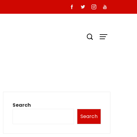
Search
Search