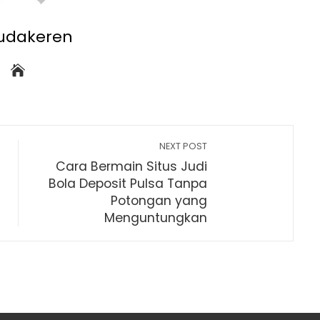
udakeren
NEXT POST
Cara Bermain Situs Judi
Bola Deposit Pulsa Tanpa
Potongan yang
Menguntungkan