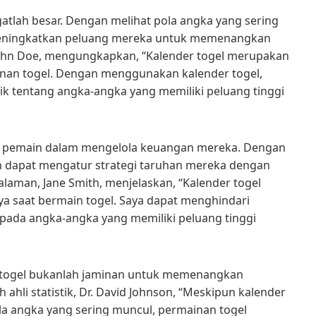
tlah besar. Dengan melihat pola angka yang sering
meningkatkan peluang mereka untuk memenangkan
, John Doe, mengungkapkan, “Kalender togel merupakan
ainan togel. Dengan menggunakan kalender togel,
ik tentang angka-angka yang memiliki peluang tinggi
ntu pemain dalam mengelola keuangan mereka. Dengan
n dapat mengatur strategi taruhan mereka dengan
alaman, Jane Smith, menjelaskan, “Kalender togel
 saat bermain togel. Saya dapat menghindari
pada angka-angka yang memiliki peluang tinggi
r togel bukanlah jaminan untuk memenangkan
ahli statistik, Dr. David Johnson, “Meskipun kalender
a angka yang sering muncul, permainan togel