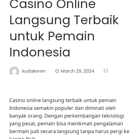
Casino Online
Langsung Terbaik
untuk Pemain
Indonesia
kudakeren
March 29, 2024
Casino online langsung terbaik untuk pemain
Indonesia semakin populer dan diminati oleh
banyak orang. Dengan perkembangan teknologi
yang pesat, pemain bisa menikmati pengalaman
bermain judi secara langsung tanpa harus pergi ke