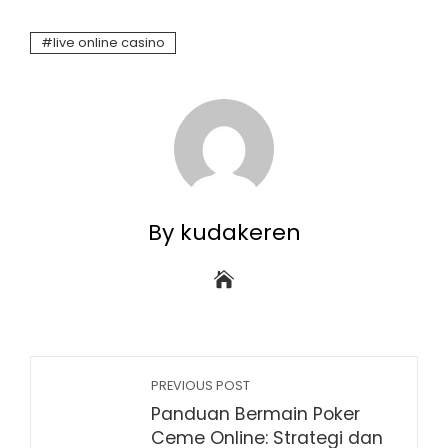
live online casino
By kudakeren
PREVIOUS POST
Panduan Bermain Poker
Ceme Online: Strategi dan