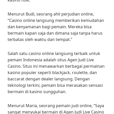
kasino fisik.
Menurut Budi, seorang ahli perjudian online,
“Casino online langsung memberikan kemudahan
dan kenyamanan bagi pemain. Mereka bisa
bermain kapan saja dan dimana saja tanpa harus
terbatas oleh waktu dan tempat.”
Salah satu casino online langsung terbaik untuk
pemain Indonesia adalah situs Agen Judi Live
Casino. Situs ini menawarkan berbagai permainan
kasino populer seperti blackjack, roulette, dan
baccarat dengan dealer langsung. Dengan
teknologi terkini, pemain bisa merasakan sensasi
bermain di kasino sungguhan.
Menurut Maria, seorang pemain judi online, “Saya
sangat menyukai bermain di Agen Judi Live Casino