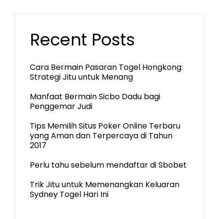
Recent Posts
Cara Bermain Pasaran Togel Hongkong:
Strategi Jitu untuk Menang
Manfaat Bermain Sicbo Dadu bagi
Penggemar Judi
Tips Memilih Situs Poker Online Terbaru
yang Aman dan Terpercaya di Tahun
2017
Perlu tahu sebelum mendaftar di Sbobet
Trik Jitu untuk Memenangkan Keluaran
Sydney Togel Hari Ini