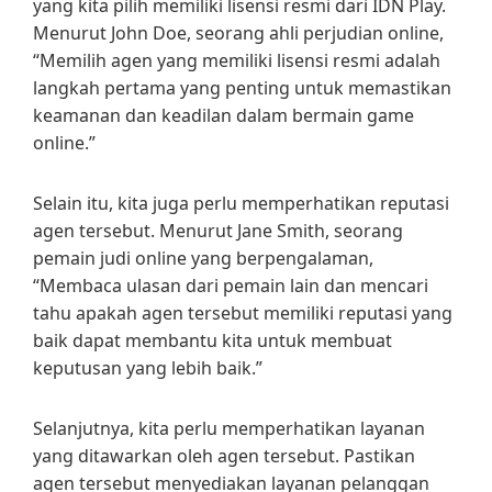
yang kita pilih memiliki lisensi resmi dari IDN Play.
Menurut John Doe, seorang ahli perjudian online,
“Memilih agen yang memiliki lisensi resmi adalah
langkah pertama yang penting untuk memastikan
keamanan dan keadilan dalam bermain game
online.”
Selain itu, kita juga perlu memperhatikan reputasi
agen tersebut. Menurut Jane Smith, seorang
pemain judi online yang berpengalaman,
“Membaca ulasan dari pemain lain dan mencari
tahu apakah agen tersebut memiliki reputasi yang
baik dapat membantu kita untuk membuat
keputusan yang lebih baik.”
Selanjutnya, kita perlu memperhatikan layanan
yang ditawarkan oleh agen tersebut. Pastikan
agen tersebut menyediakan layanan pelanggan