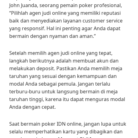
John Juanda, seorang pemain poker profesional,
“Pilihlah agen judi online yang memiliki reputasi
baik dan menyediakan layanan customer service
yang responsif. Hal ini penting agar Anda dapat
bermain dengan nyaman dan aman.”
Setelah memilih agen judi online yang tepat,
langkah berikutnya adalah membuat akun dan
melakukan deposit. Pastikan Anda memilih meja
taruhan yang sesuai dengan kemampuan dan
modal Anda sebagai pemula. Jangan terlalu
terburu-buru untuk langsung bermain di meja
taruhan tinggi, karena itu dapat menguras modal
Anda dengan cepat.
Saat bermain poker IDN online, jangan lupa untuk
selalu memperhatikan kartu yang dibagikan dan