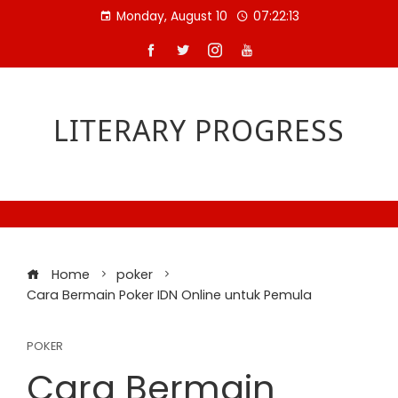
Skip
Monday, August 10
07:22:13
to
content
LITERARY PROGRESS
Home
poker
Cara Bermain Poker IDN Online untuk Pemula
POKER
Cara Bermain