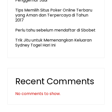
Penggemar Judi
Tips Memilih Situs Poker Online Terbaru
yang Aman dan Terpercaya di Tahun
2017
Perlu tahu sebelum mendaftar di Sbobet
Trik Jitu untuk Memenangkan Keluaran
Sydney Togel Hari Ini
Recent Comments
No comments to show.