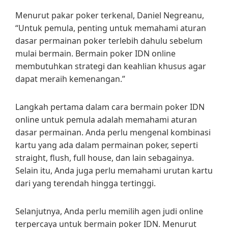
Menurut pakar poker terkenal, Daniel Negreanu,
“Untuk pemula, penting untuk memahami aturan
dasar permainan poker terlebih dahulu sebelum
mulai bermain. Bermain poker IDN online
membutuhkan strategi dan keahlian khusus agar
dapat meraih kemenangan.”
Langkah pertama dalam cara bermain poker IDN
online untuk pemula adalah memahami aturan
dasar permainan. Anda perlu mengenal kombinasi
kartu yang ada dalam permainan poker, seperti
straight, flush, full house, dan lain sebagainya.
Selain itu, Anda juga perlu memahami urutan kartu
dari yang terendah hingga tertinggi.
Selanjutnya, Anda perlu memilih agen judi online
terpercaya untuk bermain poker IDN. Menurut